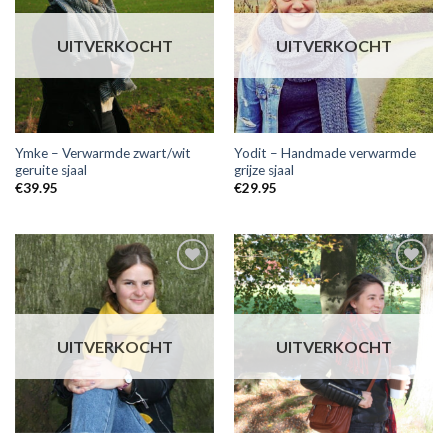
wensenlijst
wensenlijst
UITVERKOCHT
UITVERKOCHT
Ymke – Verwarmde zwart/wit
Yodit – Handmade verwarmde
geruite sjaal
grijze sjaal
€
39.95
€
29.95
Toevoegen
Toevoegen
aan
aan
wensenlijst
wensenlijst
UITVERKOCHT
UITVERKOCHT