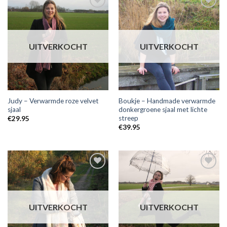
Toevoegen
Toevoegen
aan
aan
wensenlijst
wensenlijst
UITVERKOCHT
UITVERKOCHT
Judy – Verwarmde roze velvet
Boukje – Handmade verwarmde
sjaal
donkergroene sjaal met lichte
streep
€
29.95
€
39.95
Toevoegen
Toevoegen
aan
aan
wensenlijst
wensenlijst
UITVERKOCHT
UITVERKOCHT