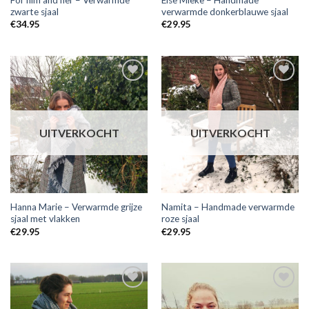
zwarte sjaal
verwarmde donkerblauwe sjaal
€
34.95
€
29.95
Toevoegen
Toevoegen
aan
aan
wensenlijst
wensenlijst
UITVERKOCHT
UITVERKOCHT
Hanna Marie – Verwarmde grijze
Namita – Handmade verwarmde
sjaal met vlakken
roze sjaal
€
29.95
€
29.95
Toevoegen
Toevoegen
aan
aan