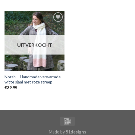
Toevoegen
aan
wensenlijst
UITVERKOCHT
Norah – Handmade verwarmde
witte sjaal met roze streep
€
39.95
Made by
51designs