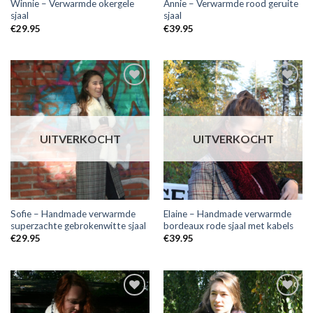
Winnie – Verwarmde okergele
Annie – Verwarmde rood geruite
sjaal
sjaal
€
29.95
€
39.95
Toevoegen
Toevoegen
aan
aan
wensenlijst
wensenlijst
UITVERKOCHT
UITVERKOCHT
Sofie – Handmade verwarmde
Elaine – Handmade verwarmde
superzachte gebrokenwitte sjaal
bordeaux rode sjaal met kabels
€
29.95
€
39.95
Toevoegen
Toevoegen