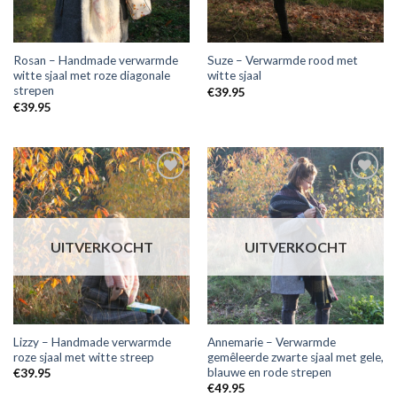
Rosan – Handmade verwarmde
Suze – Verwarmde rood met
witte sjaal met roze diagonale
witte sjaal
strepen
€
39.95
€
39.95
Toevoegen
Toevoegen
aan
aan
wensenlijst
wensenlijst
UITVERKOCHT
UITVERKOCHT
Lizzy – Handmade verwarmde
Annemarie – Verwarmde
roze sjaal met witte streep
gemêleerde zwarte sjaal met gele,
blauwe en rode strepen
€
39.95
€
49.95