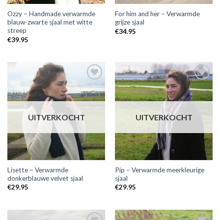
Ozzy – Handmade verwarmde
For him and her – Verwarmde
blauw-zwarte sjaal met witte
grijze sjaal
streep
€
34.95
€
39.95
Toevoegen
Toevoegen
aan
aan
wensenlijst
wensenlijst
UITVERKOCHT
UITVERKOCHT
Lisette – Verwarmde
Pip – Verwarmde meerkleurige
donkerblauwe velvet sjaal
sjaal
€
29.95
€
29.95