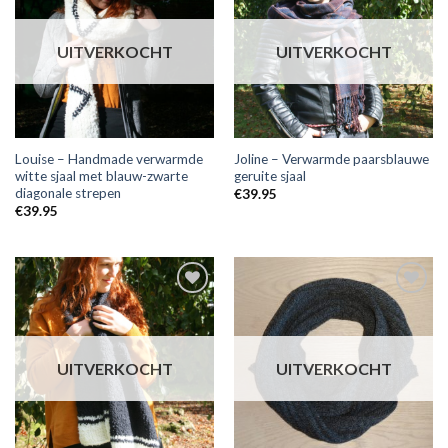
aan
aan
wensenlijst
wensenlijst
UITVERKOCHT
UITVERKOCHT
Louise – Handmade verwarmde
Joline – Verwarmde paarsblauwe
witte sjaal met blauw-zwarte
geruite sjaal
diagonale strepen
€
39.95
€
39.95
Toevoegen
Toevoegen
aan
aan
wensenlijst
wensenlijst
UITVERKOCHT
UITVERKOCHT