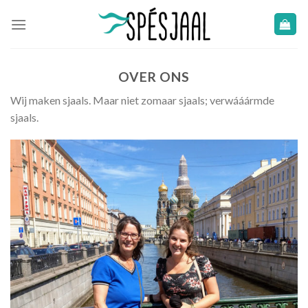
Skip
to
content
OVER ONS
Wij maken sjaals. Maar niet zomaar sjaals; verwááármde
sjaals.